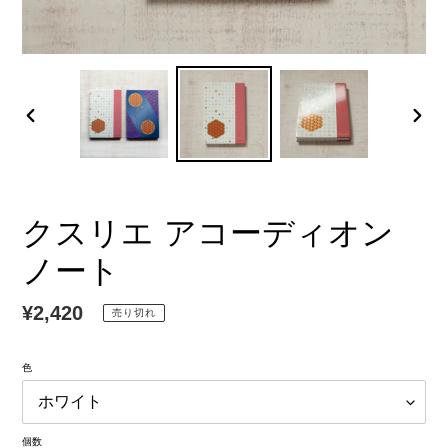
前
次
の
の
ス
ス
ラ
ラ
イ
イ
クスリエ アコーディオン
ド
ド
ノート
通
¥2,420
売り切れ
常
価
色
格
個数