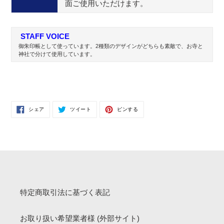
面ご使用いただけます。
STAFF VOICE
御朱印帳として使っています。2種類のデザインがどちらも素敵で、お寺と
神社で分けて使用しています。
FACEBOOK
TWITTER
PINTEREST
シェア
ツイート
ピンする
で
に
で
シ
投
ピ
ェ
稿
ン
ア
す
す
す
る
る
る
特定商取引法に基づく表記
お取り扱い希望業者様 (外部サイト)