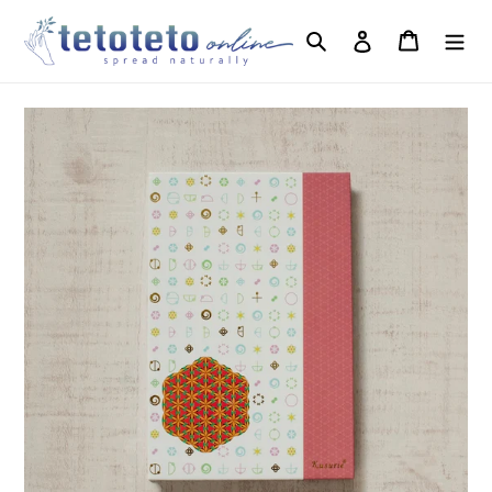
コ
ン
ログイン
検索
カート
テ
ン
ツ
に
ス
キ
ッ
プ
す
る