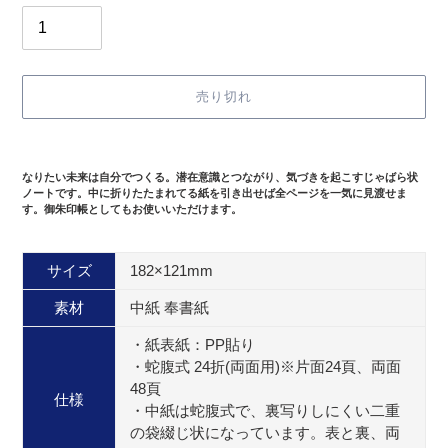
売り切れ
カ
ー
なりたい未来は自分でつくる。潜在意識とつながり、気づきを起こすじゃばら状
ト
ノートです。中に折りたたまれてる紙を引き出せば全ページを一気に見渡せま
に
す。御朱印帳としてもお使いいただけます。
商
品
を
追
サイズ
182×121mm
加
す
素材
中紙 奉書紙
る
・紙表紙：PP貼り
・蛇腹式 24折(両面用)※片面24頁、両面
48頁
仕様
・中紙は蛇腹式で、裏写りしにくい二重
の袋綴じ状になっています。表と裏、両